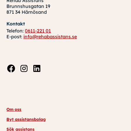
Rehab Assistans
Brunnshusgatan 19
871 34 Härnösand
Kontakt
Telefon:
0611-221 01
E-post:
info@rehabassistans.se
Om oss
Byt assistansbolag
Sök assistans