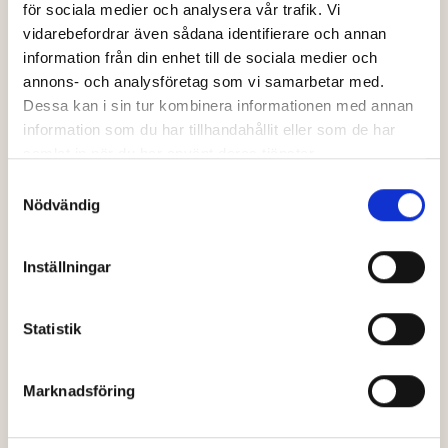
för sociala medier och analysera vår trafik. Vi
vidarebefordrar även sådana identifierare och annan
information från din enhet till de sociala medier och
annons- och analysföretag som vi samarbetar med.
Dessa kan i sin tur kombinera informationen med annan
information som du har tillhandahållit eller som de har
samlat in när du har använt deras tjänster.
Samtyckesval
Nödvändig
Inställningar
Trygga, lyhörda och på din sida
Statistik
Vi erbjuder ett första samtal – helt gratis och
Marknadsföring
utan att du förbinder dig till något. Tillsammans
pratar vi om din situation, vad du behöver och
vilka möjligheter som finns.