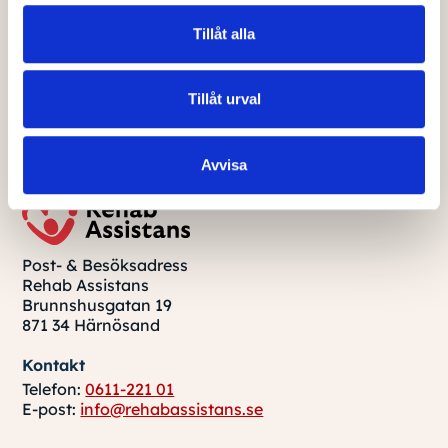
Tillåt alla
Boka gratis rådgivning
Tillåt urval
Avvisa
Post- & Besöksadress
Rehab Assistans
Brunnshusgatan 19
871 34 Härnösand
Kontakt
Telefon:
0611-221 01
E-post:
info@rehabassistans.se