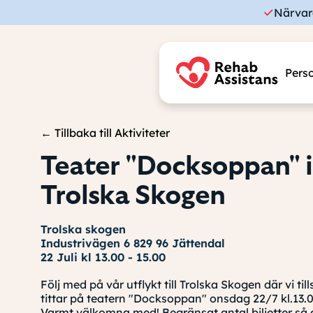
Närvar
Perso
← Tillbaka till Aktiviteter
Teater "Docksoppan" i
Trolska Skogen
Trolska skogen
Industrivägen 6 829 96 Jättendal
22 Juli kl 13.00 - 15.00
Följ med på vår utflykt till Trolska Skogen där vi t
tittar på teatern "Docksoppan" onsdag 22/7 kl.13.0
Varmt välkomna med! Begränsat antal biljetter så