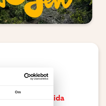
Om
rda och på din sida