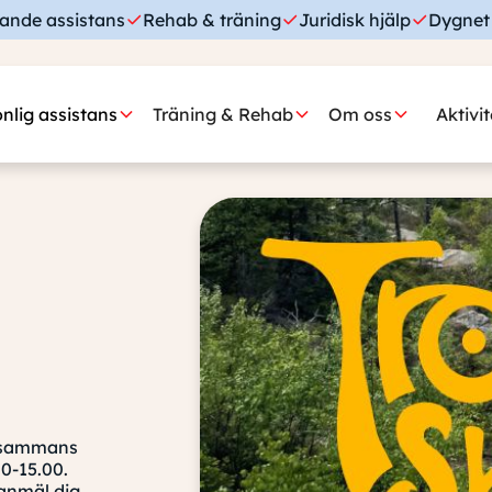
ande assistans
Rehab & träning
Juridisk hjälp
Dygnet 
nlig assistans
Träning & Rehab
Om oss
Aktivi
illsammans
0-15.00.
 anmäl dig