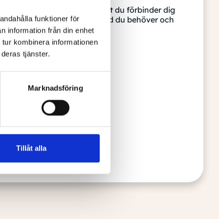
amtal – helt gratis och utan att du förbinder dig
andahålla funktioner för
 pratar vi om din situation, vad du behöver och
inns.
n information från din enhet
 tur kombinera informationen
deras tjänster.
ivning
Marknadsföring
Tillåt alla