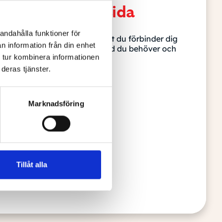
rda och på din sida
andahålla funktioner för
amtal – helt gratis och utan att du förbinder dig
n information från din enhet
 pratar vi om din situation, vad du behöver och
 tur kombinera informationen
inns.
deras tjänster.
ivning
Marknadsföring
Tillåt alla