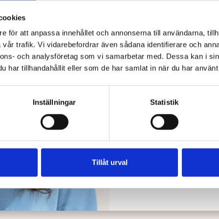
Trygga, lyhö
cookies
e för att anpassa innehållet och annonserna till användarna, tillh
Vi erbjuder ett första s
vår trafik. Vi vidarebefordrar även sådana identifierare och anna
till något. Tillsammans
nnons- och analysföretag som vi samarbetar med. Dessa kan i sin
vilka möjligheter som f
har tillhandahållit eller som de har samlat in när du har använt 
Boka gratis rådg
Inställningar
Statistik
Tillåt urval