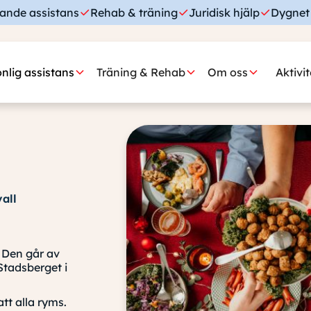
ande assistans
Rehab & träning
Juridisk hjälp
Dygnet 
nlig assistans
Träning & Rehab
Om oss
Aktivi
all
. Den går av
Stadsberget i
tt alla ryms.