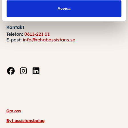
Rehab Assistans
Avvisa
Brunnshusgatan 19
871 34 Härnösand
Kontakt
Telefon:
0611-221 01
E-post:
info@rehabassistans.se
Om oss
Byt assistansbolag