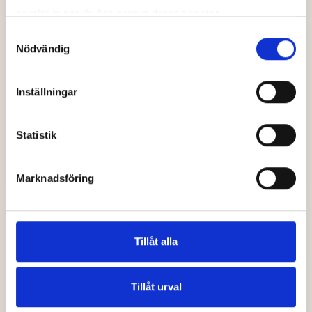
samlat in när du har använt deras tjänster.
Samtyckesval
Trygga, lyhörda och på din sida
Nödvändig
Vi erbjuder ett första samtal – helt gratis och
utan att du förbinder dig till något. Tillsammans
Inställningar
pratar vi om din situation, vad du behöver och
vilka möjligheter som finns.
Statistik
Boka gratis rådgivning
Marknadsföring
Tillåt alla
Tillåt urval
Post- & Besöksadress