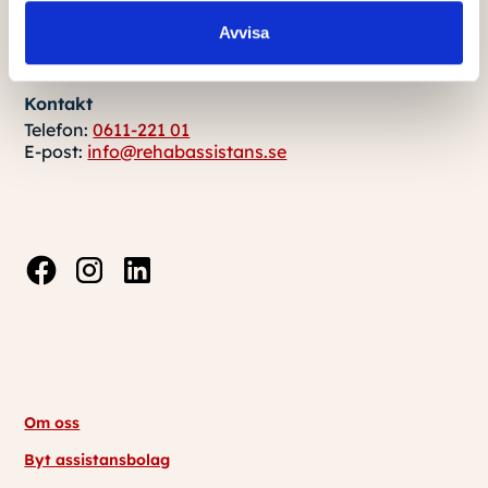
Rehab Assistans
Avvisa
Brunnshusgatan 19
871 34 Härnösand
Kontakt
Telefon:
0611-221 01
E-post:
info@rehabassistans.se
Om oss
Byt assistansbolag