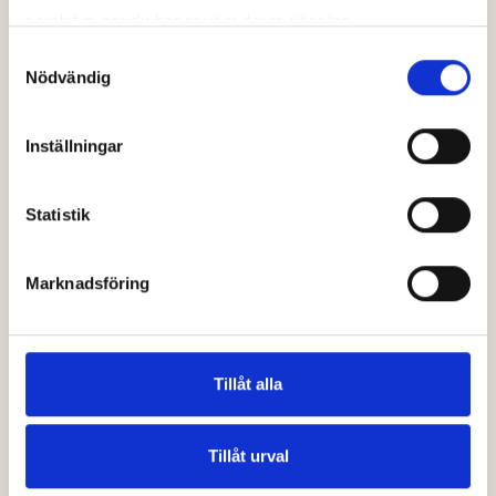
samlat in när du har använt deras tjänster.
Samtyckesval
Trygga, lyhörda och på din sida
Nödvändig
Vi erbjuder ett första samtal – helt gratis och
utan att du förbinder dig till något. Tillsammans
Inställningar
pratar vi om din situation, vad du behöver och
vilka möjligheter som finns.
Statistik
Boka gratis rådgivning
Marknadsföring
Tillåt alla
Tillåt urval
Post- & Besöksadress