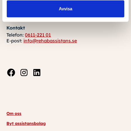
Rehab Assistans
Avvisa
Brunnshusgatan 19
871 34 Härnösand
Kontakt
Telefon:
0611-221 01
E-post:
info@rehabassistans.se
Om oss
Byt assistansbolag