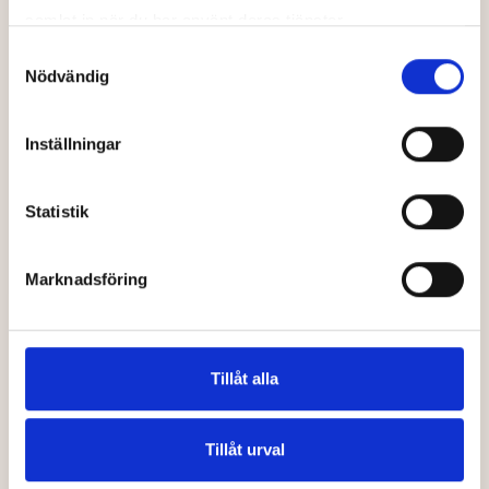
samlat in när du har använt deras tjänster.
Samtyckesval
Trygga, lyhörda och på din sida
Nödvändig
Vi erbjuder ett första samtal – helt gratis och
utan att du förbinder dig till något. Tillsammans
Inställningar
pratar vi om din situation, vad du behöver och
vilka möjligheter som finns.
Statistik
Boka gratis rådgivning
Marknadsföring
Tillåt alla
Tillåt urval
Post- & Besöksadress