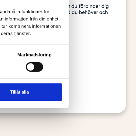
amtal – helt gratis och utan att du förbinder dig
andahålla funktioner för
 pratar vi om din situation, vad du behöver och
inns.
n information från din enhet
 tur kombinera informationen
deras tjänster.
ivning
Marknadsföring
Tillåt alla