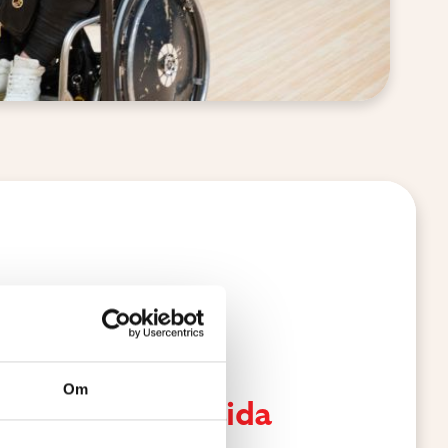
Om
rda och på din sida