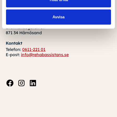
Post- & Besöksadress
Avvisa
Rehab Assistans
Brunnshusgatan 19
871 34 Härnösand
Kontakt
Telefon:
0611-221 01
E-post:
info@rehabassistans.se